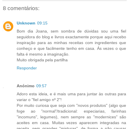
8 comentários:
Unknown
09:15
Bom dia Joana, sem sombra de dúvidas sou uma fiel
seguidora do blog e livros exactamente porque aqui recebo
inspiração para as minhas receitas com ingredientes que
conheço e que facilmente tenho em casa. Ás vezes o que
falta é mesmo a imaginação.
Muito obrigada pela partilha
Responder
Anónimo
09:57
Adoro esta ideia, e é mais uma para juntar às outras para
variar o "fiel amigo nº 2"!
Por muito curiosa que seja com "novos produtos" (algo que
foge ao "normal"/tradicional: especiarias, farinhas
"incomuns", legumes), nem sempre as "modernices" são
aceites em casa. Muitas vezes aparecem integradas na
receita, sem grandes "misturas", de forma a não causar