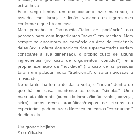
estranheza.
Este frango lembra um que costumo fazer marinado, e
assado, com laranja e limão, variando os ingredientes
conforme o que há em casa.
Mas percebo a "saturação"/"falta de paciência" das
pessoas para com ingredientes "novos" em receitas. Nem
sempre se encontram no comércio da área de residência
delas (ex. a oferta dos sortidos dos supermercados variam
consoante a sua dimensão), o próprio custo de alguns
ingredientes (no caso de orçamentos "contidos"), e a
própria aceitação da "novidade" (no caso de as pessoas
terem um paladar muito "tradicional", e serem avessas à
"novidade").
No entanto, há forma de dar a volta, e "inovar" dentro do
que há em casa, mantendo as coisas "simples". Uma
marinada diferente (sumo de laranja/limão, vinho, cerveja,
sidra), umas ervas aromáticas/raspas de citrinos ou
especiarias, podem fazer diferença em coisas "corriqueiras"
do dia a dia.
Um grande beijinho,
Sara Oliveira