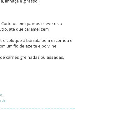
a, linhaça e girassol)
 Corte-os em quartos e leve-os a
utro, até que caramelizem
tro coloque a burrata bem escorrida e
om um fio de azeite e polvilhe
de carnes grelhadas ou assadas.
.m.
lada