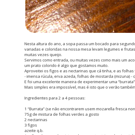
Nesta altura do ano, a sopa passa um bocado para segundo
variadas e coloridas na nossa mesa levam legumes e frutas
muitas vezes queijo.
Servimos como entrada, ou muitas vezes como mais um a
um prato colorido é algo que gostamos muito.
Aproveitei os figos e as nectarinas que cá tinha, e as folh
- imensa rúcula, erva azeda, folhas de mostarda (mizuna) - 
E foi uma excelente maneira de experimentar uma “burrata”
Mais simples era impossível, mas é isto que o verão també
Ingredientes para 2 a 4 pessoas:
1 “Burrata” (se não encontrarem usem mozarella fresca nor
75g de mistura de folhas verdes a gosto
2 nectarinas
3 figos
azeite q.b.