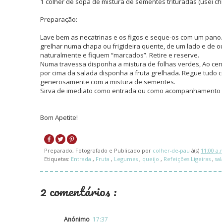
1 colher de sopa de mistura de sementes trituradas (usei chi
Preparação:
Lave bem as necatrinas e os figos e seque-os com um pano.
grelhar numa chapa ou frigideira quente, de um lado e de o
naturalmente e fiquem “marcados”. Retire e reserve.
Numa travessa disponha a mistura de folhas verdes, Ao cen
por cima da salada disponha a fruta grelhada. Regue tudo c
generosamente com a mistura de sementes.
Sirva de imediato como entrada ou como acompanhamento 
Bom Apetite!
Preparado, Fotografado e Publicado por
colher-de-pau
à(s)
11:00 a
Etiquetas:
Entrada
,
Fruta
,
Legumes
,
queijo
,
Refeições Ligeiras
,
sa
2 comentários :
Anónimo
17:37