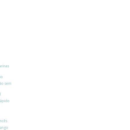
arinas
ão
são sem
l
Rápido
ancês
rango