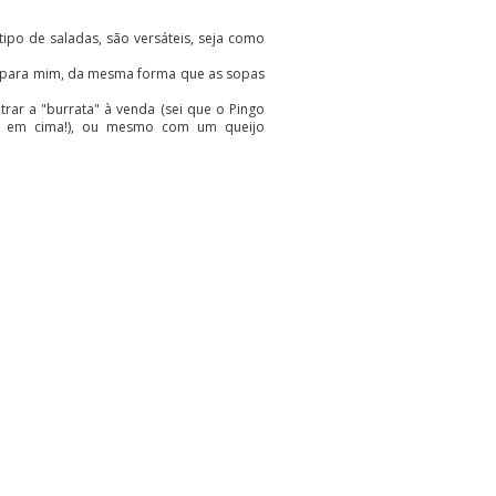
tipo de saladas, são versáteis, seja como
e para mim, da mesma forma que as sopas
rar a "burrata" à venda (sei que o Pingo
ta em cima!), ou mesmo com um queijo