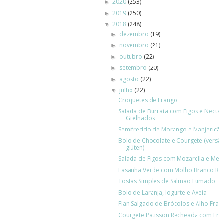
2020
(253)
►
2019
(250)
►
2018
(248)
▼
dezembro
(19)
►
novembro
(21)
►
outubro
(22)
►
setembro
(20)
►
agosto
(22)
►
julho
(22)
▼
Croquetes de Frango
Salada de Burrata com Figos e Nect
Grelhados
Semifreddo de Morango e Manjeric
Bolo de Chocolate e Courgete (ver
glúten)
Salada de Figos com Mozarella e Me
Lasanha Verde com Molho Branco 
Tostas Simples de Salmão Fumado
Bolo de Laranja, Iogurte e Aveia
Flan Salgado de Brócolos e Alho Fr
Courgete Patisson Recheada com F