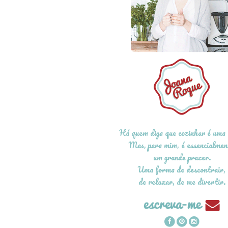
Há quem diga que cozinhar é uma 
Mas, para mim, é essencialmen
um grande prazer.
Uma forma de descontrair,
de relaxar, de me divertir.