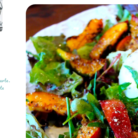
arte.
te