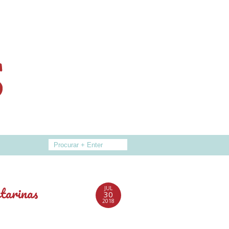
tarinas
JUL
30
2018