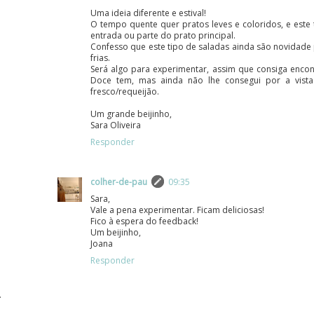
Uma ideia diferente e estival!
O tempo quente quer pratos leves e coloridos, e este 
entrada ou parte do prato principal.
Confesso que este tipo de saladas ainda são novidad
frias.
Será algo para experimentar, assim que consiga encont
Doce tem, mas ainda não lhe consegui por a vis
fresco/requeijão.
Um grande beijinho,
Sara Oliveira
Responder
colher-de-pau
09:35
Sara,
Vale a pena experimentar. Ficam deliciosas!
Fico à espera do feedback!
Um beijinho,
Joana
Responder
.